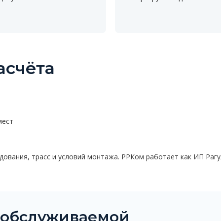
асчёта
мест
ования, трасс и условий монтажа. РРКом работает как ИП Рагул
ь обслуживаемой