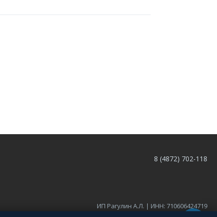
8 (4872) 702-118
ИП Рагулин А.Л. | ИНН: 710606424719