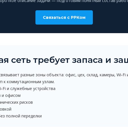
короткое описание задачи — подготовим понятный состав работ
Связаться с РРКом
я сеть требует запаса и з
вязывает разные зоны объекта: офис, цех, склад, камеры, Wi‑F
уп к коммутационным узлам.
i‑Fi и служебные устройства
и и офисом
анических рисков
ровкой
ез полной переделки