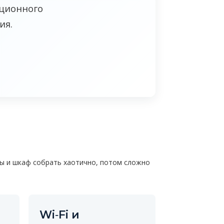
ационного
ия.
ссы и шкаф собрать хаотично, потом сложно
Wi‑Fi и