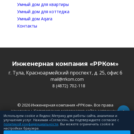
Умный дом для квартиры
Умный дом для коттеджа
Умный дом Aqara
Контакты
Инженерная компания «РРКом»
г. Тула, Красноармейский проспект, д. 25, офис 6
mail@rrkom.com
8 (4872) 702-118
© 2026 Инженерная компания «РРКом». Все права
защищены. Копирование материалов сайта запрещено
Используем cookie и Яндекс.Метрику для работы сайта, аналитики и
Политика конфиденциальности
улучшения услуг. Нажимая «Согласен», вы подтверждаете согласие с
ИП Рагулин А.Л. | ИНН: 710606424719
политикой конфиденциальности
. Вы можете ограничить cookie в
настройках браузера.