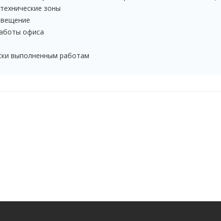
 технические зоны
повещение
работы офиса
ски выполненным работам