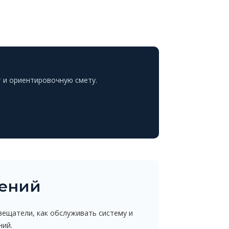
 и ориентировочную смету.
щений
вещатели, как обслуживать систему и
ний.