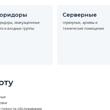
оридоры
Серверные
ридоры, эвакуационные
серверные, архивы и
ти и входные группы
технические помещения
оту
нные
овки
ступности обслуживания