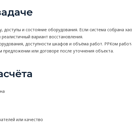
задаче
, доступы и состояние оборудования. Если система собрана ха
м реалистичный вариант восстановления.
орудования, доступности шкафов и объёма работ. РРКом работае
м предложении или договоре после уточнения объекта.
асчёта
тна
вателей или качество