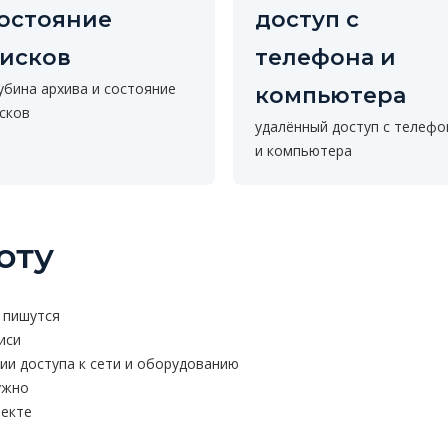
остояние
доступ с
исков
телефона и
убина архива и состояние
компьютера
сков
удалённый доступ с телефо
и компьютера
оту
 пишутся
иси
ии доступа к сети и оборудованию
ужно
ъекте