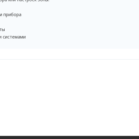
и прибора
кты
и системами